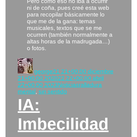
Pero como eso no iba a ocurrir
ni de coña, pues creé esta web
para recopilar básicamente lo
que me de la gana: temas
musicales, textos que se me
ocurren (también normalmente a
altas horas de la madrugada…)
o fotos.
Autor
Publicado
el
george
21 21+00:00 diciembre
21+00:00 2020
22 22+00:00 abril
Categorías
Etiquetas
22+00:00 2023
Noticias
ralladura
mental
,
sin sentido
IA:
Imbecilidad