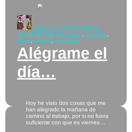
Autor
Publicado
el
george
3 03+00:00 febrero
Categorías
Etiquetas
03+00:00 2026
Textos
arte
,
escritura
,
libros
,
muerte
,
psicodelia
Alégrame el
día…
Hoy he visto dos cosas que me
han alegrado la mañana de
camino al trabajo, por si no fuera
suficiente con que es viernes…