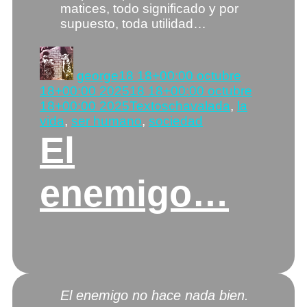
matices, todo significado y por
supuesto, toda utilidad…
Autor
Publicado
el
george
18 18+00:00 octubre
18+00:00 2025
18 18+00:00 octubre
Categorías
Etiquetas
18+00:00 2025
Textos
chavalada
,
la
vida
,
ser humano
,
sociedad
El
enemigo…
El enemigo no hace nada bien.