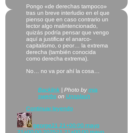
Pongo «de derechas tampoco»
tras un breve interludio en el que
pienso que en caso contrario un
lector algo malintencionado,
quizás podría pensar que vengo
aquí a justificar el anarco-
capitalismo, o peor… la extrema
derecha (también conocida
como derecha extrema).
No… no va por ahí la cosa…
Backlink
| Photo by
mia
swerbs
on
Unsplash
«El
Continuar leyendo
anarquismo
Autor
Publicado
no
el
george
21 21+00:00 mayo
puede
21+00:00 2025
21 21+00:00 mayo