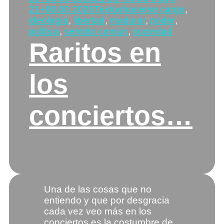
ser
Categorías
Etiquetas
21+00:00 2025
Textos
hacerse cargo
,
una
ideología
,
libertad
,
madurar
,
poder
,
ideología
política
,
sentido común
,
sociedad
de
Raritos en
izquierdas
(de
derechas
los
tampoco…)»
conciertos…
Una de las cosas que no
entiendo y que por desgracia
cada vez veo más en los
conciertos es la costumbre de