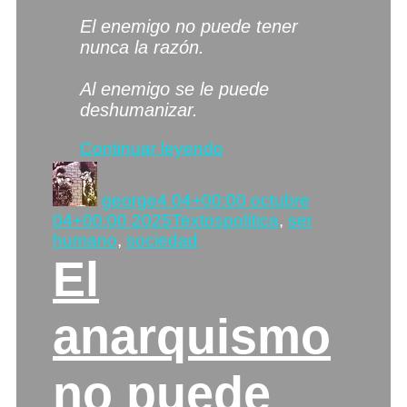
El enemigo no puede tener
nunca la razón.
Al enemigo se le puede
deshumanizar.
«El
Continuar leyendo
enemigo…»
Autor
Publicado
el
george
4 04+00:00 octubre
Categorías
Etiquetas
04+00:00 2025
Textos
política
,
ser
humano
,
sociedad
El
anarquismo
no puede