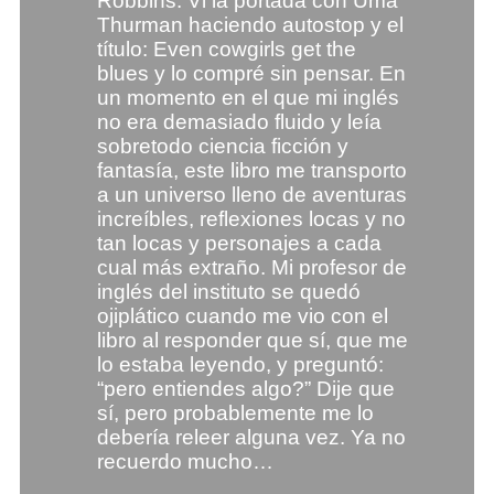
Robbins. Vi la portada con Uma
Thurman haciendo autostop y el
título: Even cowgirls get the
blues y lo compré sin pensar. En
un momento en el que mi inglés
no era demasiado fluido y leía
sobretodo ciencia ficción y
fantasía, este libro me transporto
a un universo lleno de aventuras
increíbles, reflexiones locas y no
tan locas y personajes a cada
cual más extraño. Mi profesor de
inglés del instituto se quedó
ojiplático cuando me vio con el
libro al responder que sí, que me
lo estaba leyendo, y preguntó:
“pero entiendes algo?” Dije que
sí, pero probablemente me lo
debería releer alguna vez. Ya no
recuerdo mucho…