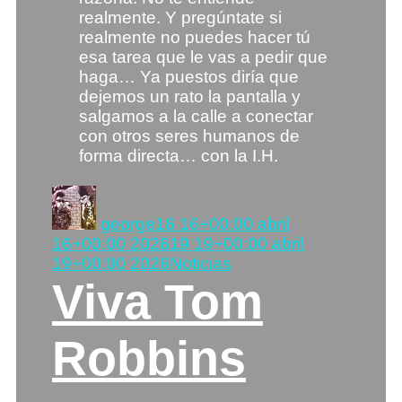
realmente. Y pregúntate si
realmente no puedes hacer tú
esa tarea que le vas a pedir que
haga… Ya puestos diría que
dejemos un rato la pantalla y
salgamos a la calle a conectar
con otros seres humanos de
forma directa… con la I.H.
Autor
Publicado
el
george
16 16+00:00 abril
16+00:00 2026
19 19+00:00 abril
Categorías
19+00:00 2026
Noticias
Viva Tom
Robbins