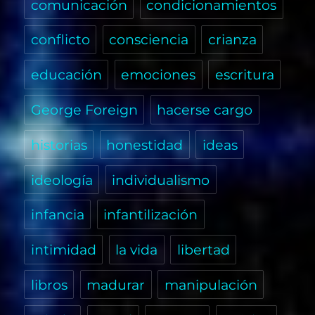
comunicación
condicionamientos
conflicto
consciencia
crianza
educación
emociones
escritura
George Foreign
hacerse cargo
historias
honestidad
ideas
ideología
individualismo
infancia
infantilización
intimidad
la vida
libertad
libros
madurar
manipulación