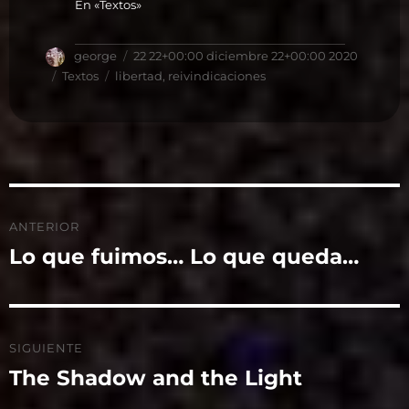
En «Textos»
Autor
Publicado
george
22 22+00:00 diciembre 22+00:00 2020
el
Categorías
Etiquetas
Textos
libertad
,
reivindicaciones
Navegación
ANTERIOR
de
Lo que fuimos… Lo que queda…
Entrada
anterior:
entradas
SIGUIENTE
The Shadow and the Light
Entrada
siguiente: