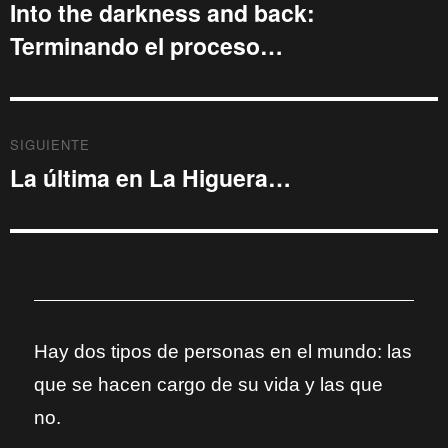
de
Into the darkness and back:
Entrada
Terminando el proceso…
anterior:
entradas
SIGUIENTE
La última en La Higuera…
Entrada
siguiente:
Hay dos tipos de personas en el mundo: las
que se hacen cargo de su vida y las que
no.