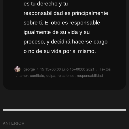
es tu derecho y tu
responsabilidad es principalmente
sobre ti. El otro es responsable
igualmente de su vida y su
proceso, y decidirá hacerse cargo
o no de su vida por si mismo.
Autor
Publicado
Categorías
george
15 15+00:00 julio 15+00:00 2021
Textos
el
Etiquetas
amor
,
conflicto
,
culpa
,
relaciones
,
responsabilidad
Navegación
ANTERIOR