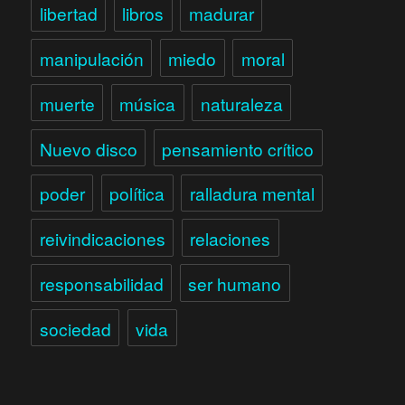
libertad
libros
madurar
manipulación
miedo
moral
muerte
música
naturaleza
Nuevo disco
pensamiento crítico
poder
política
ralladura mental
reivindicaciones
relaciones
responsabilidad
ser humano
sociedad
vida