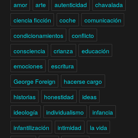
amor
arte
autenticidad
chavalada
ciencia ficción
coche
comunicación
condicionamientos
conflicto
consciencia
crianza
educación
emociones
escritura
George Foreign
hacerse cargo
historias
honestidad
ideas
ideología
individualismo
infancia
infantilización
intimidad
la vida