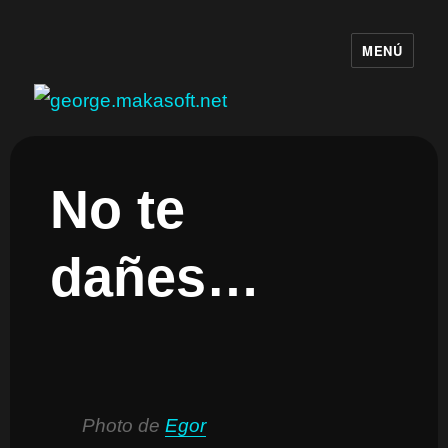
MENÚ
george.makasoft.net
No te
dañes…
Photo de
Egor