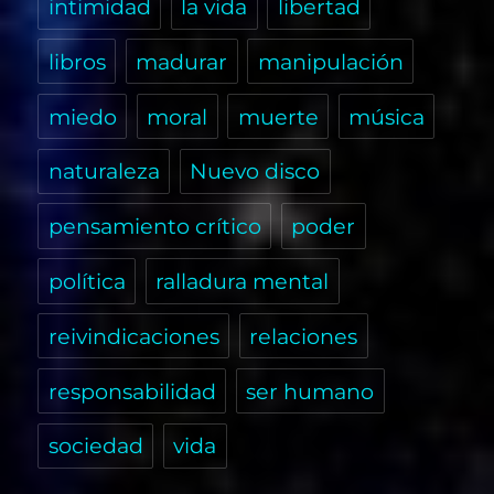
intimidad
la vida
libertad
libros
madurar
manipulación
miedo
moral
muerte
música
naturaleza
Nuevo disco
pensamiento crítico
poder
política
ralladura mental
reivindicaciones
relaciones
responsabilidad
ser humano
sociedad
vida