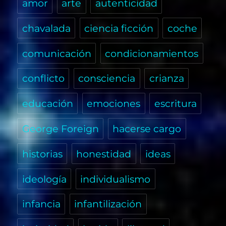
amor
arte
autenticidad
chavalada
ciencia ficción
coche
comunicación
condicionamientos
conflicto
consciencia
crianza
educación
emociones
escritura
George Foreign
hacerse cargo
historias
honestidad
ideas
ideología
individualismo
infancia
infantilización