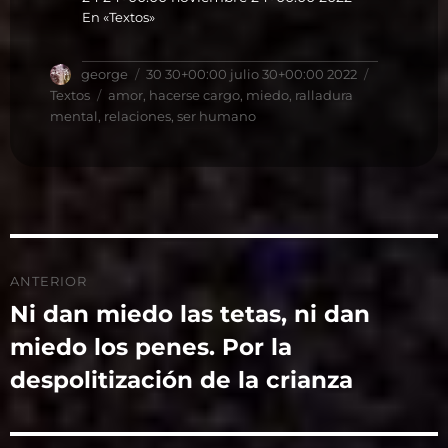
En «Textos»
Autor
Publicado
Categorías
george
30 30+00:00 julio 30+00:00 2022
el
Etiquetas
Textos
amor
,
hacerse cargo
,
miedo
,
ralladura
mental
,
relaciones
,
ser humano
Navegación
ANTERIOR
de
Ni dan miedo las tetas, ni dan
Entrada
miedo los penes. Por la
anterior:
entradas
despolitización de la crianza