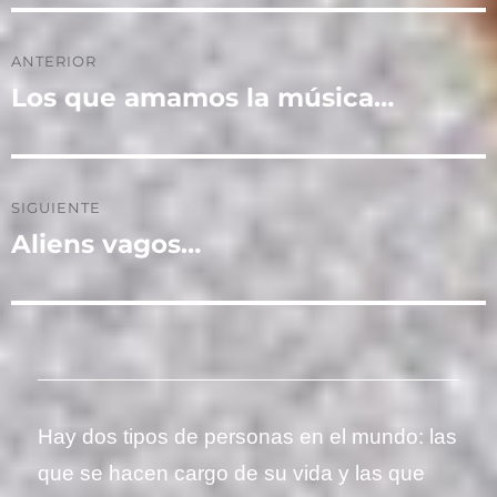
Navegación
ANTERIOR
de
Los que amamos la música…
Entrada
anterior:
entradas
SIGUIENTE
Aliens vagos…
Entrada
siguiente:
Hay dos tipos de personas en el mundo: las
que se hacen cargo de su vida y las que