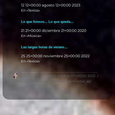
12 12+00:00 agosto 12+00:00 2023
En «Textos»
Lo que fuimos… Lo que queda…
21 21+00:00 diciembre 21+00:00 2020
En «Música»
Las largas horas de verano…
25 25+00:00 noviembre 25+00:00 2022
En «Textos»
Autor
Publicado
Categorí
george
7 07+00:00 octubre 07+00:00 2022
el
Etiquetas
Textos
libertad
,
política
,
ralladura mental
,
ser
humano