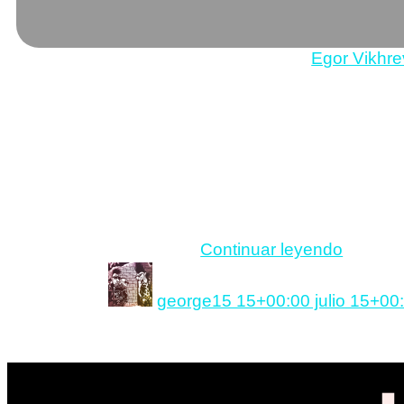
Photo de
Egor Vikhre
Circulan mucho ultimamen
hacerse cargo, etc… y est
compartir simplifican dem
Hay dos tipos de
personas en el mundo:
Un concepto que creo que 
las que se hacen cargo
como básicamente “toda la
de su vida y las que no.
los demás, con frases tip
«No
Continuar leyendo
te
Autor
Publicado
dañes
el
george
15 15+00:00 julio 15+00
Makasoft.net – iOS Developmen