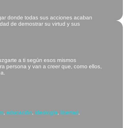
ugar donde todas sus acciones acaban
dad de demostrar su virtud y sus
uzgarte a ti según esos mismos
tra persona y van a creer que, como ellos,
ca.
tas
to
,
educación
,
ideología
,
libertad
,