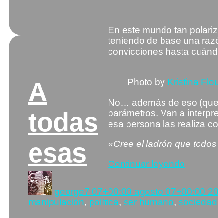
En este mundo tan polari
teniendo de base una razó
convicciones hasta cuán
A
Photo by
Kristina Flo
No… además de eso (que a
todas
parámetros. Van a interpre
esa persona las realiza co
esas
«Cree el ladrón que todo
«Politi
Continuar leyendo
todo…
Autor
Publicado
(qué
el
george
7 07+00:00 agosto 07+00:00 2
pesado
manipulación
,
política
,
ser humano
,
sociedad