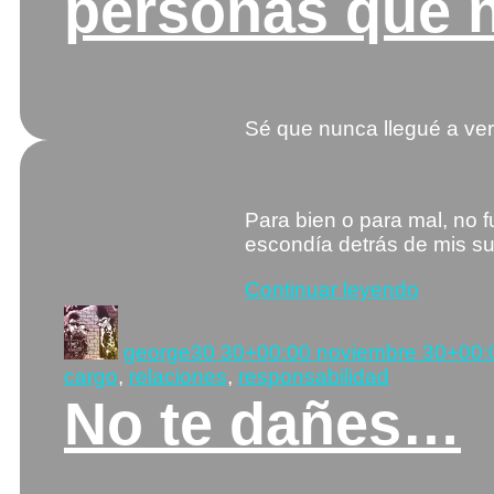
personas que 
Sé que nunca llegué a ver
Para bien o para mal, no 
escondía detrás de mis su
«A
Continuar leyendo
todas
Autor
Publicado
esas
el
george
30 30+00:00 noviembre 30+00:
person
cargo
,
relaciones
,
responsabilidad
que
No te dañes…
nunca
conocí