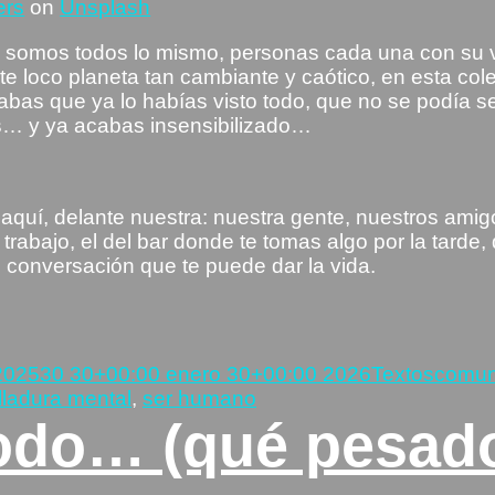
ers
on
Unsplash
al somos todos lo mismo, personas cada una con su v
te loco planeta tan cambiante y caótico, en esta co
bas que ya lo habías visto todo, que no se podía se
 y ya acabas insensibilizado…
á aquí, delante nuestra: nuestra gente, nuestros amig
rabajo, el del bar donde te tomas algo por la tarde
 conversación que te puede dar la vida.
Categorías
Etique
2025
30 30+00:00 enero 30+00:00 2026
Textos
comun
lladura mental
,
ser humano
 todo… (qué pesa