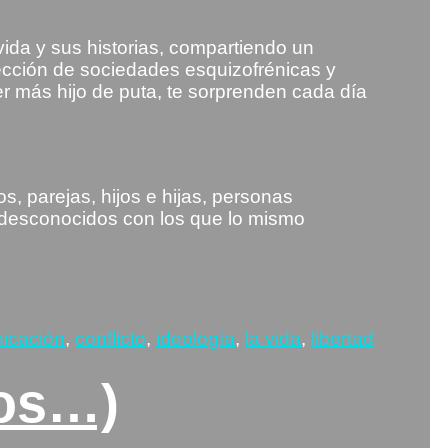
ida y sus historias, compartiendo un
lección de sociedades esquizofrénicas y
r más hijo de puta, te sorprenden cada día
os, parejas, hijos e hijas, personas
, desconocidos con los que lo mismo
tas
icación
,
conflicto
,
ideología
,
la vida
,
libertad
dos…)