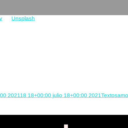
v
en
Unsplash
te mensajes pseudo-newage donde se habla de con
o estaría genial si no fuera porque muchas veces l
asiado algo complejo o directamente extienden idea
no se entiende bien es el de “el otro como un espej
 culpa de lo que te ocurre es tuya” o diréctamente 
o: No te han hecho daño, simplemente te duele que n
Categorías
Etiq
…»
:00 2021
18 18+00:00 julio 18+00:00 2021
Textos
amo
t