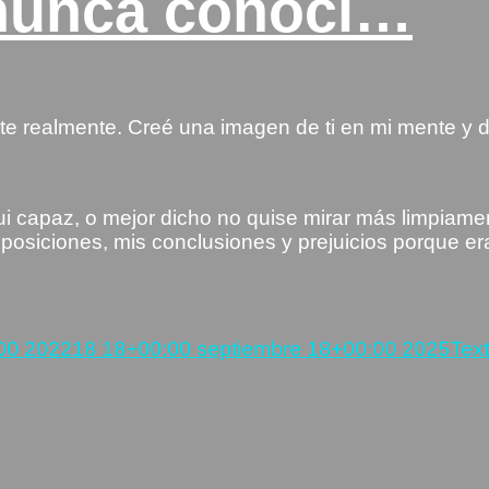
nunca conocí…
te realmente. Creé una imagen de ti en mi mente y 
fui capaz, o mejor dicho no quise mirar más limpiam
posiciones, mis conclusiones y prejuicios porque e
Cat
00 2022
18 18+00:00 septiembre 18+00:00 2025
Tex
as
…»