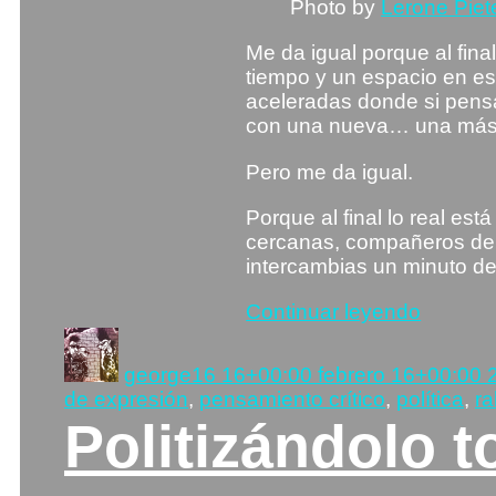
Photo by
Lerone Piet
Me da igual porque al fin
tiempo y un espacio en es
aceleradas donde si pensa
con una nueva… una más…
Pero me da igual.
Porque al final lo real est
cercanas, compañeros de t
intercambias un minuto de
«Me
Continuar leyendo
da
Autor
Publicado
igual»
el
george
16 16+00:00 febrero 16+00:00 
de expresión
,
pensamiento crítico
,
política
,
ra
Politizándolo