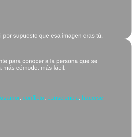
di por supuesto que esa imagen eras tú.
ente para conocer a la persona que se
ra más cómodo, más fácil.
egorías
Etiquetas
tos
amor
,
conflicto
,
consciencia
,
hacerse