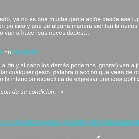
zado, ya no es que mucha gente actúe desde ese l
n política y que de alguna manera sientan la necesi
do van a hacer sus necesidades…
ur
on
Unsplash
l fin y al cabo los demás podemos ignorar) van a j
tar cualquier gesto, palabra o acción que vean de o
n la intención específica de expresar una idea políti
s son de su condición…»
zándolo
Categorías
Etique
024
15 15+00:00 agosto 15+00:00 2024
Textos
conflic
s…)»