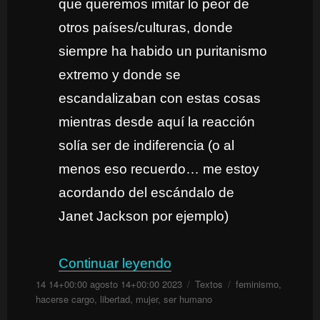
que queremos imitar lo peor de
otros países/culturas, donde
siempre ha habido un puritanismo
extremo y donde se
escandalizaban con estas cosas
mientras desde aquí la reacción
solía ser de indiferencia (o al
menos eso recuerdo… me estoy
acordando del escándalo de
Janet Jackson por ejemplo)
«Cuestionando los motiv
Continuar leyendo
Publicado
Categorías
Etiquetas
14 14+00:00 agosto 14+00:00 2023
Textos
feminismo
,
el
hacerse cargo
,
libertad
,
mujer
,
ser humano