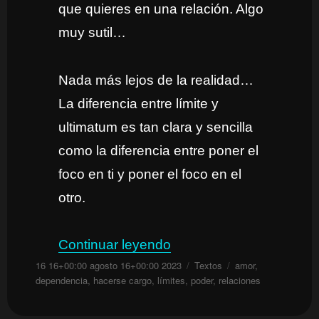
que quieres en una relación. Algo
muy sutil…
Nada más lejos de la realidad…
La diferencia entre límite y
ultimatum es tan clara y sencilla
como la diferencia entre poner el
foco en ti y poner el foco en el
otro.
«Límite vs. Ultimatum»
Continuar leyendo
Publicado
Categorías
Etiquetas
16 16+00:00 agosto 16+00:00 2023
Textos
amor
,
el
dependencia
,
hacerse cargo
,
límites
,
poder
,
relaciones