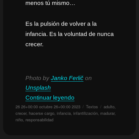
menos tú mismo…
Es la pulsión de volver a la
infancia. Es la voluntad de nunca
crecer.
Photo by
Janko Ferlič
on
Unsplash
«Ganas de no hacer nada
Continuar leyendo
Publicado
Categorías
Etiquetas
26 26+00:00 octubre 26+00:00 2023
Textos
adulto
,
el
crecer
,
hacerse cargo
,
infancia
,
infantilización
,
madurar
,
niño
,
responsabilidad