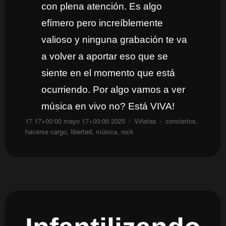
con plena atención. Es algo
efímero pero increíblemente
valioso y ninguna grabación te va
a volver a aportar eso que se
siente en el momento que está
ocurriendo. Por algo vamos a ver
música en vivo no? Está VIVA!
Publicado
Categorías
Etiquetas
17 17+00:00 mayo 17+00:00 2025
Viñetas
conciertos
,
el
hacerse cargo
,
libertad
,
música
,
rock