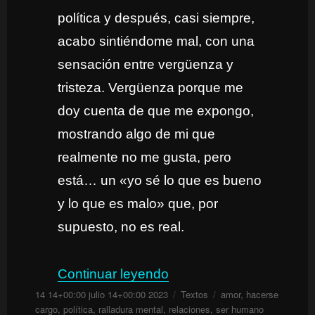
política y después, casi siempre,
acabo sintiéndome mal, con una
sensación entre vergüenza y
tristeza. Vergüenza porque me
doy cuenta de que me expongo,
mostrando algo de mi que
realmente no me gusta, pero
está… un «yo sé lo que es bueno
y lo que es malo» que, por
supuesto, no es real.
«La política destruye…
Continuar leyendo
Publicado
Categorías
Etiquetas
14 14+00:00 julio 14+00:00 2023
Textos
amor
,
hacerse
el
cargo
,
política
,
ralladura mental
,
relaciones
,
ser humano