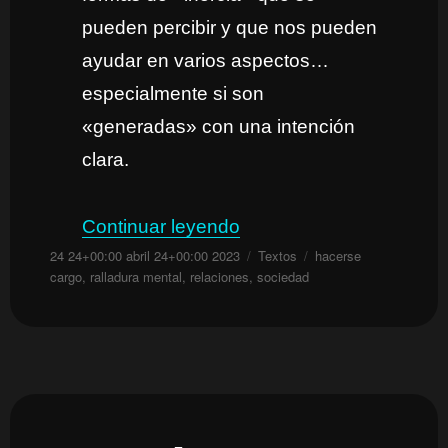
pueden percibir y que nos pueden
ayudar en varios aspectos…
especialmente si son
«generadas» con una intención
clara.
«Las inercias de la vid
Continuar leyendo
Publicado
Categorías
Etiquetas
24 24+00:00 abril 24+00:00 2023
Textos
hacerse
el
cargo
,
ralladura mental
,
relaciones
,
sociedad