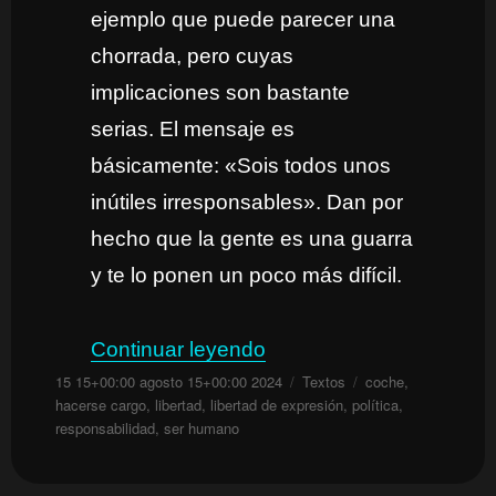
ejemplo que puede parecer una
chorrada, pero cuyas
implicaciones son bastante
serias. El mensaje es
básicamente: «Sois todos unos
inútiles irresponsables». Dan por
hecho que la gente es una guarra
y te lo ponen un poco más difícil.
«Infantilizando el mundo
Continuar leyendo
Publicado
Categorías
Etiquetas
15 15+00:00 agosto 15+00:00 2024
Textos
coche
,
el
hacerse cargo
,
libertad
,
libertad de expresión
,
política
,
responsabilidad
,
ser humano