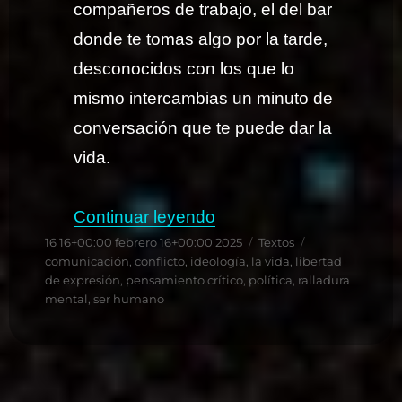
compañeros de trabajo, el del bar
donde te tomas algo por la tarde,
desconocidos con los que lo
mismo intercambias un minuto de
conversación que te puede dar la
vida.
«Me da igual»
Continuar leyendo
Publicado
Categorías
Etiquetas
16 16+00:00 febrero 16+00:00 2025
Textos
el
comunicación
,
conflicto
,
ideología
,
la vida
,
libertad
de expresión
,
pensamiento crítico
,
política
,
ralladura
mental
,
ser humano