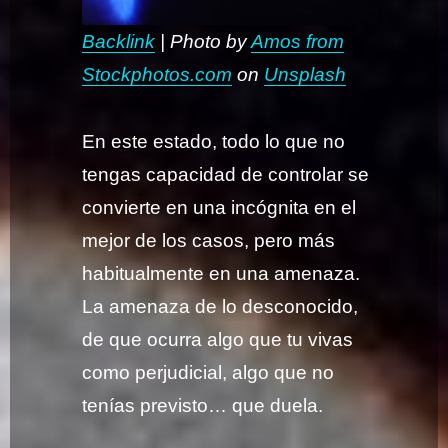
Backlink
| Photo by
Amos from
Stockphotos.com
on
Unsplash
En este estado, todo lo que no
tengas capacidad de controlar se
convierte en una incógnita en el
mejor de los casos, pero más
habitualmente en una amenaza.
La amenaza de lo desconocido,
de que ocurra algo que tu vivas
como perjudicial, algo que no
tenías previsto… que duela.