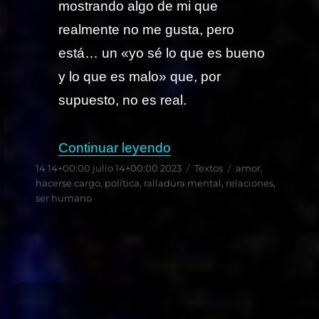
mostrando algo de mi que
realmente no me gusta, pero
está… un «yo sé lo que es bueno
y lo que es malo» que, por
supuesto, no es real.
«La política destruye…
Continuar leyendo
Publicado
Categorías
Etiquetas
14 14+00:00 julio 14+00:00 2023
Textos
amor
,
el
hacerse cargo
,
política
,
ralladura mental
,
relaciones
,
ser humano