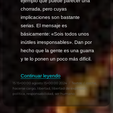
ejemplo que puede parecer una
chorrada, pero cuyas
implicaciones son bastante
serias. El mensaje es
básicamente: «Sois todos unos
inútiles irresponsables». Dan por
hecho que la gente es una guarra
y te lo ponen un poco más difícil.
«Infantilizando el mundo
Continuar leyendo
Publicado
Categorías
Etiquetas
15 15+00:00 agosto 15+00:00 2024
Textos
coche
,
el
hacerse cargo
,
libertad
,
libertad de expresión
,
política
,
responsabilidad
,
ser humano