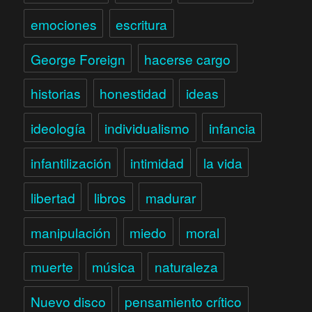
emociones
escritura
George Foreign
hacerse cargo
historias
honestidad
ideas
ideología
individualismo
infancia
infantilización
intimidad
la vida
libertad
libros
madurar
manipulación
miedo
moral
muerte
música
naturaleza
Nuevo disco
pensamiento crítico