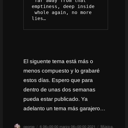
 far away from that 
emptiness, deep inside
 whole again, no more 
lies…
El siguente tema está más o
menos compuesto y lo grabaré
estos días. Espero que para
dentro de unas dos semanas
pueda estar publicado. Ya
adelanto un tema más garajero…
Autor
Publicado
Categorías
george
6 06+00:00 marzo 06+00:00 2021
Música
,