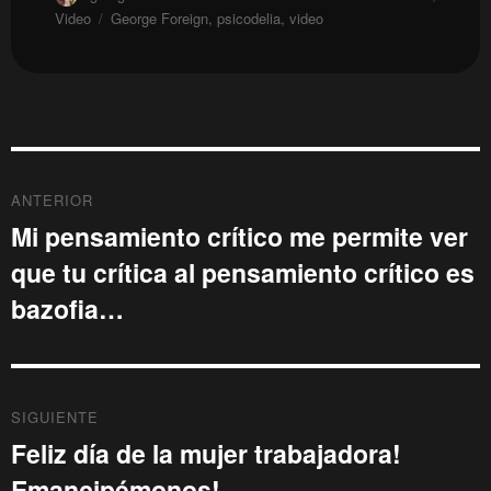
el
Etiquetas
Video
George Foreign
,
psicodelia
,
video
Navegación
ANTERIOR
de
Mi pensamiento crítico me permite ver
Entrada
que tu crítica al pensamiento crítico es
anterior:
entradas
bazofia…
SIGUIENTE
Feliz día de la mujer trabajadora!
Entrada
Emancipémonos!
siguiente: