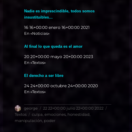
Nadie es imprescindible, todos somos
insustituibles…
16 16+00:00 enero 16+00:00 2021
En «Noticias»
Al final lo que queda es el amor
20 20+00:00 mayo 20+00:00 2023
En «Textos»
El derecho a ser libre
24 24+00:00 octubre 24+00:00 2020
En «Textos»
Autor
Publicado
Categorías
george
22 22+00:00 julio 22+00:00 2022
el
Etiquetas
Textos
culpa
,
emociones
,
honestidad
,
manipulación
,
poder