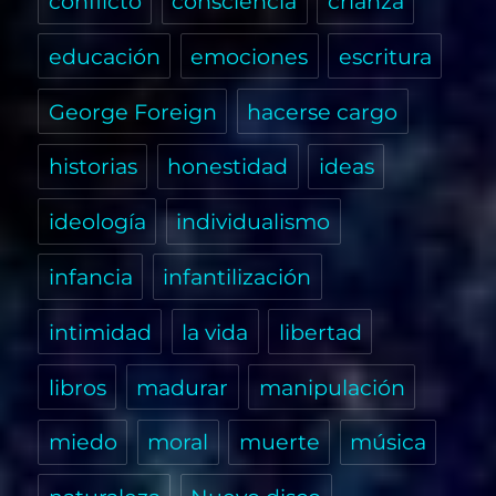
conflicto
consciencia
crianza
educación
emociones
escritura
George Foreign
hacerse cargo
historias
honestidad
ideas
ideología
individualismo
infancia
infantilización
intimidad
la vida
libertad
libros
madurar
manipulación
miedo
moral
muerte
música