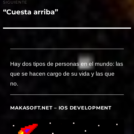
SIGUIENTE
“Cuesta arriba”
Entrada
siguiente:
Hay dos tipos de personas en el mundo: las
que se hacen cargo de su vida y las que
no.
MAKASOFT.NET – IOS DEVELOPMENT