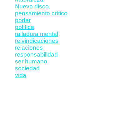
Nuevo disco
pensamiento crítico
poder
política
ralladura mental
reivindicaciones
relaciones
responsabilidad
ser humano
sociedad
vida
RSS
Inicio
Noticias
Textos
Música
iOS
Video
Viñetas