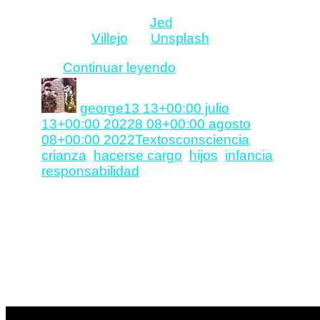
Photo by
Jed
Villejo
on
Unsplash
«Dejad
Continuar leyendo
a
Autor
Publicado
la
el
george
13 13+00:00 julio
chavalada
13+00:00 2022
8 08+00:00 agosto
en
Categorías
Etiquetas
08+00:00 2022
Textos
consciencia
,
paz»
crianza
,
hacerse cargo
,
hijos
,
infancia
,
responsabilidad
personas en el mundo: las que se hacen cargo de
su vida y las que no.
Makasoft.net – iOS
Development