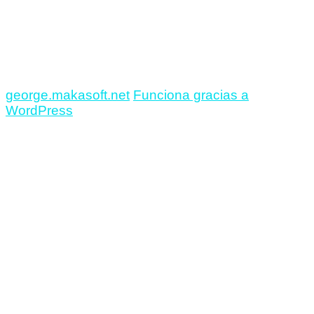
George Foreign
monoRogue
Instagram
facebook
george.makasoft.net
Funciona gracias a
WordPress