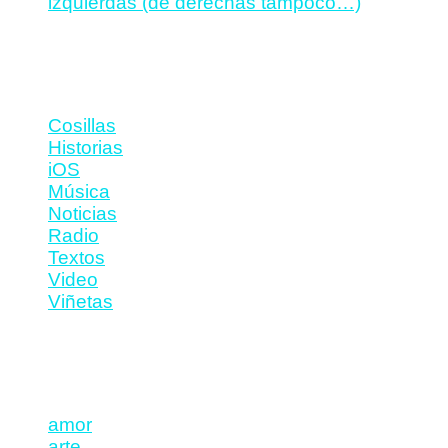
izquierdas (de derechas tampoco…)
Categorías
Cosillas
Historias
iOS
Música
Noticias
Radio
Textos
Video
Viñetas
Etiquetas
amor
arte