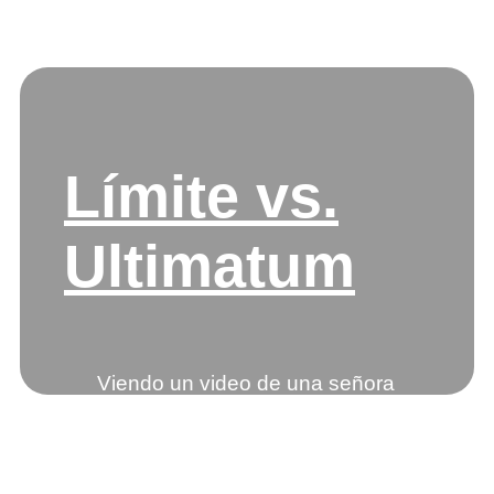
Etiqueta:
límites
Límite vs.
Ultimatum
Viendo un video de una señora
que parecía un poco perdida
con este tema, me he animado a
escribir un poquillo…