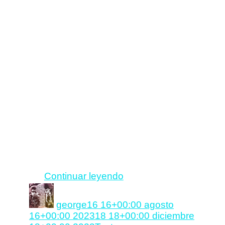
Hay dos
tipos de
Básicamente diferenciaba el
hecho de «poner límites» de un
«ultimatum» en la forma en la
que comunicas a la otra persona
lo que quieres en una relación.
Algo muy sutil…
Nada más lejos de la realidad…
La diferencia entre límite y
ultimatum es tan clara y sencilla
como la diferencia entre poner el
foco en ti y poner el foco en el
otro.
«Límite
Continuar leyendo
vs.
Autor
Publicado
Ultimatum»
el
george
16 16+00:00 agosto
16+00:00 2023
18 18+00:00 diciembre