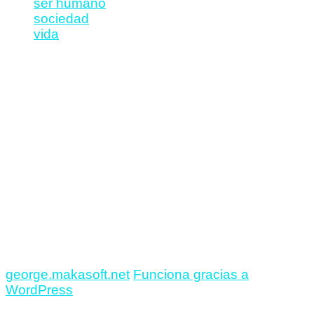
ser humano
sociedad
vida
RSS
Inicio
Noticias
Textos
Música
iOS
Video
Viñetas
George Foreign
monoRogue
Instagram
facebook
george.makasoft.net
Funciona gracias a
WordPress