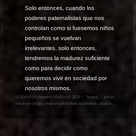
Solo entonces, cuando los
poderes paternalistas que nos
controlan como si fuesemos niños
pequeños se vuelvan
irrelevantes, solo entonces,
tendremos la madurez suficiente
como para decidir como
queremos vivir en sociedad por
nosotros mismos.
Publicado
Categorías
Etiquetas
15 15+00:00 febrero 15+00:00 2021
Textos
amor
,
el
hacerse cargo
,
responsabilidad
,
sociedad
,
utopía