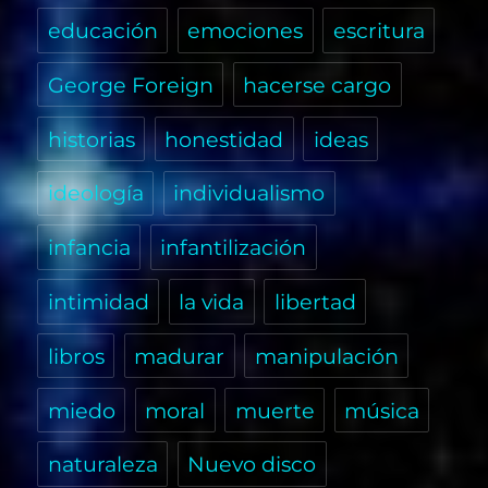
educación
emociones
escritura
George Foreign
hacerse cargo
historias
honestidad
ideas
ideología
individualismo
infancia
infantilización
intimidad
la vida
libertad
libros
madurar
manipulación
miedo
moral
muerte
música
naturaleza
Nuevo disco