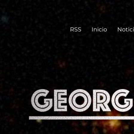
george.makasoft.net
Hay dos tipos de personas en el mundo: las que se hacen cargo
RSS
Inicio
Notic