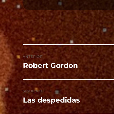
Navegación
ANTERIOR
de
Robert Gordon
Entrada
anterior:
entradas
SIGUIENTE
Las despedidas
Entrada
siguiente: