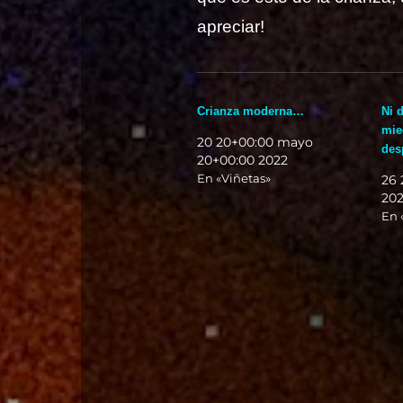
apreciar!
Crianza moderna…
Ni 
mie
20 20+00:00 mayo
des
20+00:00 2022
En «Viñetas»
26 
20
En 