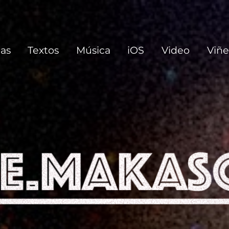
 de su vida y las que no.
ias
Textos
Música
iOS
Video
Viñe