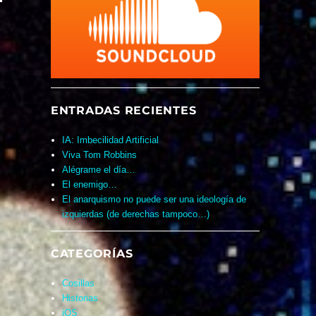
ENTRADAS RECIENTES
IA: Imbecilidad Artificial
Viva Tom Robbins
Alégrame el día…
El enemigo…
El anarquismo no puede ser una ideología de
izquierdas (de derechas tampoco…)
CATEGORÍAS
Cosillas
Historias
iOS