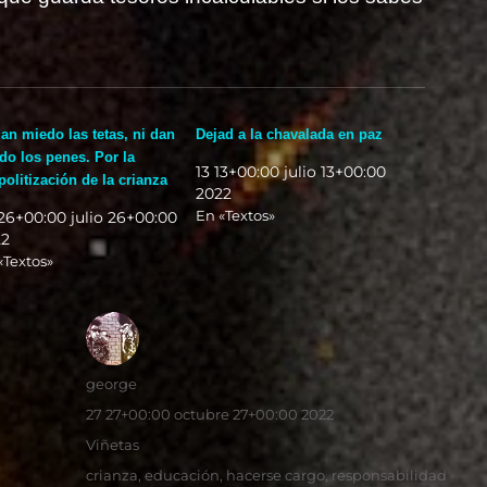
dan miedo las tetas, ni dan
Dejad a la chavalada en paz
do los penes. Por la
13 13+00:00 julio 13+00:00
politización de la crianza
2022
En «Textos»
26+00:00 julio 26+00:00
22
«Textos»
Autor
george
Publicado
27 27+00:00 octubre 27+00:00 2022
el
Categorías
Viñetas
Etiquetas
crianza
,
educación
,
hacerse cargo
,
responsabilidad