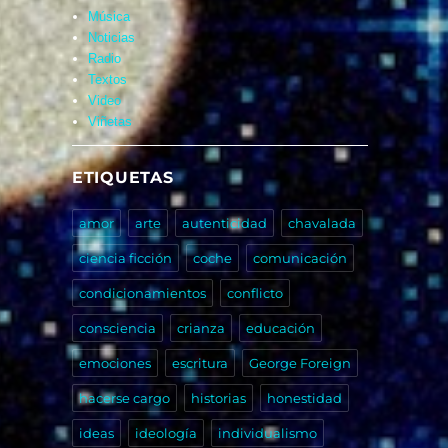
Música
Noticias
Radio
Textos
Video
Viñetas
ETIQUETAS
amor
arte
autenticidad
chavalada
ciencia ficción
coche
comunicación
condicionamientos
conflicto
consciencia
crianza
educación
emociones
escritura
George Foreign
hacerse cargo
historias
honestidad
ideas
ideología
individualismo