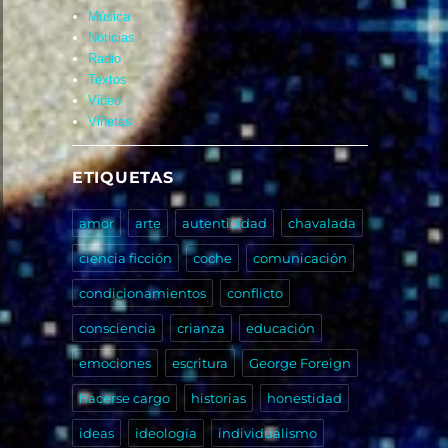
Música
Noticias
Radio
Textos
Video
Viñetas
ETIQUETAS
amor
arte
autenticidad
chavalada
ciencia ficción
coche
comunicación
condicionamientos
conflicto
consciencia
crianza
educación
emociones
escritura
George Foreign
hacerse cargo
historias
honestidad
ideas
ideología
individualismo