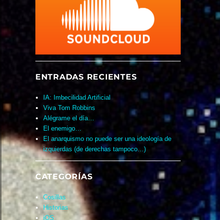
ENTRADAS RECIENTES
IA: Imbecilidad Artificial
Viva Tom Robbins
Alégrame el día…
El enemigo…
El anarquismo no puede ser una ideología de
izquierdas (de derechas tampoco…)
CATEGORÍAS
Cosillas
Historias
iOS