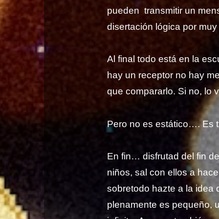
pueden transmitir un men
disertación lógica por muy
Al final todo está en la e
hay un receptor no hay me
que compararlo. Si no, lo
Pero no es estático…. Es 
En fin… disfrutad del fin
niños, sal con ellos a hac
sobretodo hazte a la idea 
plenamente es pequeño, 