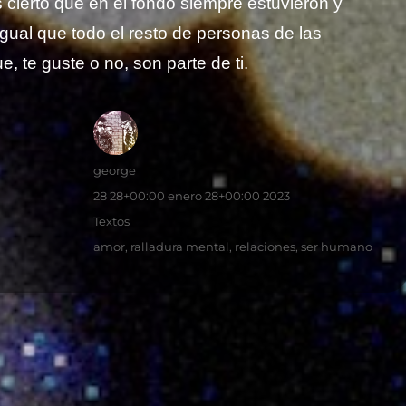
s cierto que en el fondo siempre estuvieron y
gual que todo el resto de personas de las
, te guste o no, son parte de ti.
Autor
george
Publicado
28 28+00:00 enero 28+00:00 2023
el
Categorías
Textos
Etiquetas
amor
,
ralladura mental
,
relaciones
,
ser humano