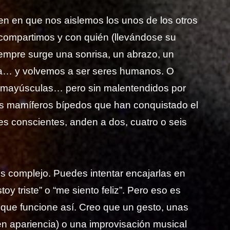
 en que nos aislemos los unos de los otros
 compartimos y con quién (llevándose su
 siempre surge una sonrisa, un abrazo, un
za… y volvemos a ser seres humanos. O
mayúsculas… pero sin malentendidos por
os mamíferos bípedos que han conquistado el
es conscientes, anden a dos, cuatro o seis
es complejo. Puedes intentar encajarlas en
oy triste” o “me siento feliz”. Pero eso es
 que funcione así. Creo que un gesto, unas
en apariencia) o una improvisación musical