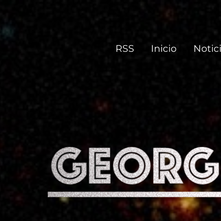
george.makasoft.net
Hay dos tipos de personas en el mundo: las que se hacen cargo
RSS
Inicio
Notic