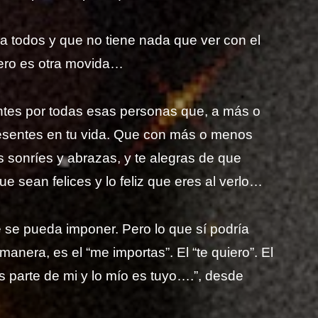
 todos y que no tiene nada que ver con el
pero es otra movida…
entes por todas esas personas que, a más o
esentes en tu vida. Que con más o menos
s sonríes y abrazas, y te alegras de que
e sean felices y lo feliz que eres al verlo…
 se pueda imponer. Pero lo que sí podría
 manera, es el “me importas”. El “te quiero”. El
es parte de mi y lo mío es tuyo….”, desde