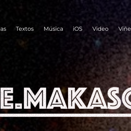
 de su vida y las que no.
ias
Textos
Música
iOS
Video
Viñe