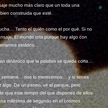
saje mucho más claro que un toda una
 bien construida que esté.
scucha… Tanto el quién como el por qué. Si no
nsaje. El mundo rota porque hay algo con
 veríamos estático…
tan dinámico que la palabra se queda corta…
 de semana… nos lo merecemos… y si tienes
er algo. Da un paseo, ve al parque, pero
de que este tiempo del que dispones de ellos
una milésima de segundo en el cosmos